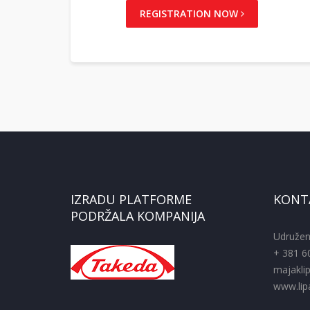
REGISTRATION NOW
IZRADU PLATFORME
KONT
PODRŽALA KOMPANIJA
Udružen
+ 381 6
majakli
www.lipa