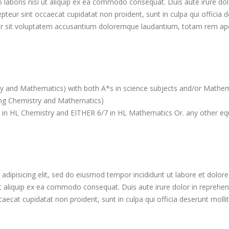
 laboris nisi ut aliquip ex ea commodo consequat. Duis aute irure dolo
cepteur sint occaecat cupidatat non proident, sunt in culpa qui officia
ror sit voluptatem accusantium doloremque laudantium, totam rem ape
try and Mathematics) with both A*s in science subjects and/or Mathe
ing Chemistry and Mathematics)
 7 in HL Chemistry and EITHER 6/7 in HL Mathematics Or. any other equ
adipisicing elit, sed do eiusmod tempor incididunt ut labore et dolo
ut aliquip ex ea commodo consequat. Duis aute irure dolor in reprehende
ccaecat cupidatat non proident, sunt in culpa qui officia deserunt molli