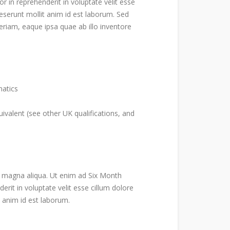
r in reprehenderit in voluptate velit esse
 deserunt mollit anim id est laborum. Sed
riam, eaque ipsa quae ab illo inventore
matics
ivalent (see other UK qualifications, and
re magna aliqua. Ut enim ad Six Month
rit in voluptate velit esse cillum dolore
t anim id est laborum.