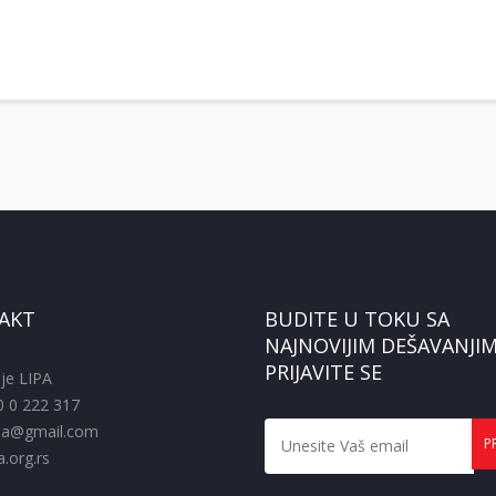
AKT
BUDITE U TOKU SA
NAJNOVIJIM DEŠAVANJIM
PRIJAVITE SE
je LIPA
0 0 222 317
pa@gmail.com
.org.rs