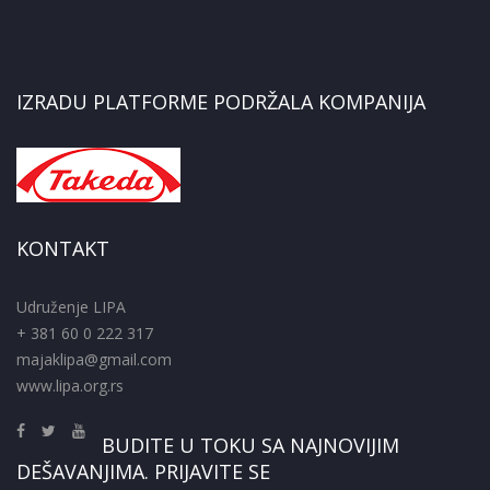
IZRADU PLATFORME PODRŽALA KOMPANIJA
KONTAKT
Udruženje LIPA
+ 381 60 0 222 317
majaklipa@gmail.com
www.lipa.org.rs
BUDITE U TOKU SA NAJNOVIJIM
DEŠAVANJIMA. PRIJAVITE SE