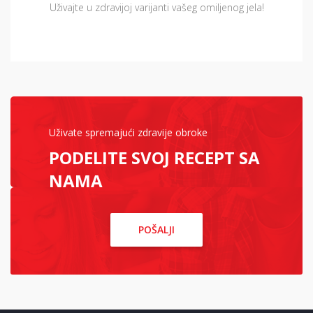
Uživajte u zdravijoj varijanti vašeg omiljenog jela!
Uživate spremajući zdravije obroke
PODELITE SVOJ RECEPT SA
NAMA
POŠALJI