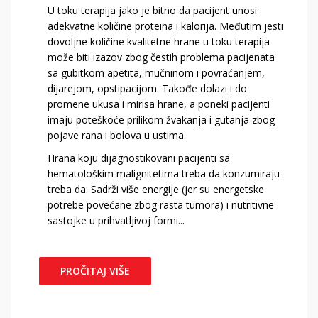
U toku terapija jako je bitno da pacijent unosi
adekvatne količine proteina i kalorija. Međutim jesti
dovoljne količine kvalitetne hrane u toku terapija
može biti izazov zbog čestih problema pacijenata
sa gubitkom apetita, mučninom i povraćanjem,
dijarejom, opstipacijom. Takođe dolazi i do
promene ukusa i mirisa hrane, a poneki pacijenti
imaju poteškoće prilikom žvakanja i gutanja zbog
pojave rana i bolova u ustima.
Hrana koju dijagnostikovani pacijenti sa
hematološkim malignitetima treba da konzumiraju
treba da: Sadrži više energije (jer su energetske
potrebe povećane zbog rasta tumora) i nutritivne
sastojke u prihvatljivoj formi...
PROČITAJ VIŠE