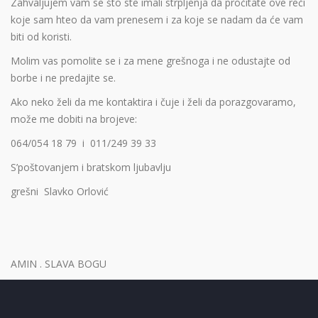
Zahvaljujem vam se što ste imali strpljenja da pročitate ove reči
koje sam hteo da vam prenesem i za koje se nadam da će vam
biti od koristi.
Molim vas pomolite se i za mene grešnoga i ne odustajte od
borbe i ne predajite se.
Ako neko želi da me kontaktira i čuje i želi da porazgovaramo,
može me dobiti na brojeve:
064/054 18 79 i 011/249 39 33
S’poštovanjem i bratskom ljubavlju
grešni Slavko Orlović
AMIN . SLAVA BOGU