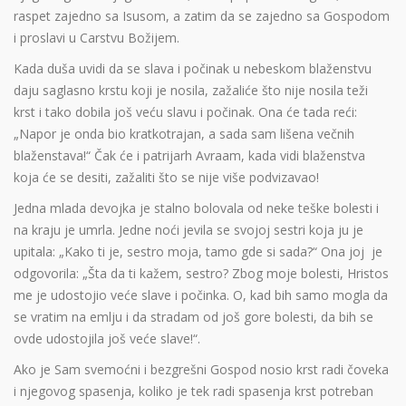
raspet zajedno sa Isusom, a zatim da se zajedno sa Gospodom
i proslavi u Carstvu Božijem.
Kada duša uvidi da se slava i počinak u nebeskom blaženstvu
daju saglasno krstu koji je nosila, zažaliće što nije nosila teži
krst i tako dobila još veću slavu i počinak. Ona će tada reći:
„Napor je onda bio kratkotrajan, a sada sam lišena večnih
blaženstava!“ Čak će i patrijarh Avraam, kada vidi blaženstva
koja će se desiti, zažaliti što se nije više podvizavao!
Jedna mlada devojka je stalno bolovala od neke teške bolesti i
na kraju je umrla. Jedne noći jevila se svojoj sestri koja ju je
upitala: „Kako ti je, sestro moja, tamo gde si sada?“ Ona joj je
odgovorila: „Šta da ti kažem, sestro? Zbog moje bolesti, Hristos
me je udostojio veće slave i počinka. O, kad bih samo mogla da
se vratim na emlju i da stradam od još gore bolesti, da bih se
ovde udostojila još veće slave!“.
Ako je Sam svemoćni i bezgrešni Gospod nosio krst radi čoveka
i njegovog spasenja, koliko je tek radi spasenja krst potreban