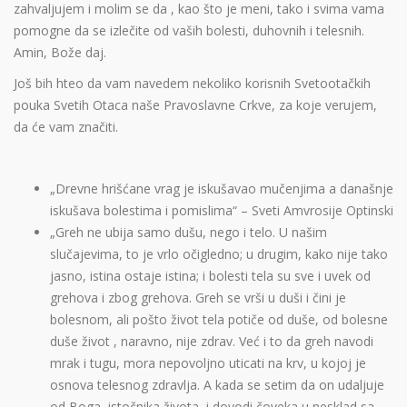
zahvaljujem i molim se da , kao što je meni, tako i svima vama
pomogne da se izlečite od vaših bolesti, duhovnih i telesnih.
Amin, Bože daj.
Još bih hteo da vam navedem nekoliko korisnih Svetootačkih
pouka Svetih Otaca naše Pravoslavne Crkve, za koje verujem,
da će vam značiti.
­„Drevne hrišćane vrag je iskušavao mučenjima a današnje
iskušava bolestima i pomislima“ – Sveti Amvrosije Optinski
„Greh ne ubija samo dušu, nego i telo. U našim
slučajevima, to je vrlo očigledno; u drugim, kako nije tako
jasno, istina ostaje istina; i bolesti tela su sve i uvek od
grehova i zbog grehova. Greh se vrši u duši i čini je
bolesnom, ali pošto život tela potiče od duše, od bolesne
duše život , naravno, nije zdrav. Već i to da greh navodi
mrak i tugu, mora nepovoljno uticati na krv, u kojoj je
osnova telesnog zdravlja. A kada se setim da on udaljuje
od Boga, istočnika života, i dovodi čoveka u nesklad sa