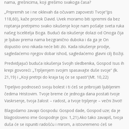
nama, grešnicima, koji grešimo svakoga časa?
„Pripremih se i ne oklevah da očuvam zapovesti Tvoje“(ps
118,60), kaže prorok David. Uvek moramo biti spremni da bez
roptanja pretrpimo svako iskušenje koje nam pošalje sveta ruka
našeg Iscelitelja Boga. Budući da iskušenje dolazi od Onoga čija
je ljubav prema nama bezgranično duboka i da ga je On
dopustio ono nikada neće biti zlo. Kada iskušenje prodje,
sagledaćemo njegov dobar ishod, sagledaćemo glavni cilj Božiji.
Predvidjajući buduća iskušenja Svojih sledbenika, Gospod Isus ih
krepi govoreći: „Trpljenjem svojim spasavajte duše svoje“ (lk.
21,19) i „Koji pretrpi do kraja taj će se spasti“(Mt. 10,22)
Trpeljivo podnoseći svoju bolest i ti ćeš se pribrojati ljubljenim
čedima Hristovim. Tvoje breme će jednoga dana postati tvoje
Vaskrsenje, tvoja žalost – radost, a tvoje trpljenje – večni život!
Blagodarno zavapi Gospodu: Gospod dade, Gospod uze; da je
blagosloveno ime Gospodnje (jov. 1,21).Ako tako zavapiš, tvoja
duša će se ispuniti radošću i mirom, a istovremeno ćeš se