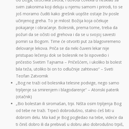
svim zakonima koji deluju u njemu samom i prirodi, to se
još moramo čuditi kako grešnik uopšte ostaje živ posle
učinjenog greha. To je milost Božija koja očekuje
pokajanje i obraćanje. Bolesnik, prema tome, treba da
požuri da se očisti od grehova i da se u svojoj savesti
pomiri sa Bogom. Time će otvoriti put za blagovremeno
delovanje lekova. Priča se da neki čuveni lekar nije
pristupao lečenju dok se bolesnik ne bi ispovedio i
pričestio Svetim Tajnama – Pričešćem, i ukoliko bi bolest
bila teža, utoliko bi on to odlučnije zahtevao“ – Sveti
Teofan Zatvornik
„Bog ne traži od bolesnika telesne podvige, nego samo
trpljenje sa smirenjem i blagodarenje“ – Atonski paterik
(otačnik)
„Bio bolestan ili siromašan, trpi. Ništa osim trpljenja Bog
od tebe ne traži. Trpeći dobrodušno, stalno ćeš biti u
dobrom delu. Ma kad je Bog pogledao na tebe, videće da
ti činiš dobro ili da prebivaš u dobru ako dobrodušno trpiš,