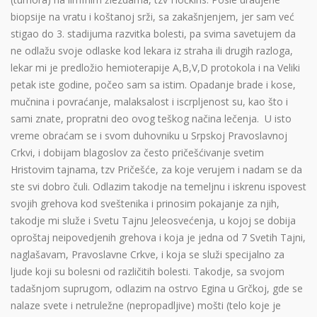
biopsije na vratu i koštanoj srži, sa zakašnjenjem, jer sam već
stigao do 3. stadijuma razvitka bolesti, pa svima savetujem da
ne odlažu svoje odlaske kod lekara iz straha ili drugih razloga,
lekar mi je predložio hemioterapije A,B,V,D protokola i na Veliki
petak iste godine, počeo sam sa istim. Opadanje brade i kose,
mučnina i povraćanje, malaksalost i iscrpljenost su, kao što i
sami znate, propratni deo ovog teškog načina lečenja. U isto
vreme obraćam se i svom duhovniku u Srpskoj Pravoslavnoj
Crkvi, i dobijam blagoslov za često pričešćivanje svetim
Hristovim tajnama, tzv Pričešće, za koje verujem i nadam se da
ste svi dobro čuli. Odlazim takodje na temeljnu i iskrenu ispovest
svojih grehova kod sveštenika i prinosim pokajanje za njih,
takodje mi služe i Svetu Tajnu Jeleosvećenja, u kojoj se dobija
oproštaj neipovedjenih grehova i koja je jedna od 7 Svetih Tajni,
naglašavam, Pravoslavne Crkve, i koja se služi specijalno za
ljude koji su bolesni od različitih bolesti. Takodje, sa svojom
tadašnjom suprugom, odlazim na ostrvo Egina u Grčkoj, gde se
nalaze svete i netruležne (nepropadljive) mošti (telo koje je