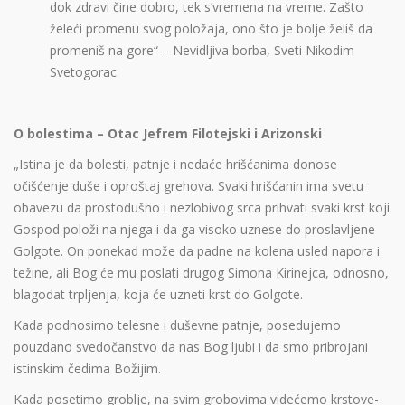
dok zdravi čine dobro, tek s’vremena na vreme. Zašto
želeći promenu svog položaja, ono što je bolje želiš da
promeniš na gore“ – Nevidljiva borba, Sveti Nikodim
Svetogorac
O bolestima – Otac Jefrem Filotejski i Arizonski
„Istina je da bolesti, patnje i nedaće hrišćanima donose
očišćenje duše i oproštaj grehova. Svaki hrišćanin ima svetu
obavezu da prostodušno i nezlobivog srca prihvati svaki krst koji
Gospod položi na njega i da ga visoko uznese do proslavljene
Golgote. On ponekad može da padne na kolena usled napora i
težine, ali Bog će mu poslati drugog Simona Kirinejca, odnosno,
blagodat trpljenja, koja će uzneti krst do Golgote.
Kada podnosimo telesne i duševne patnje, posedujemo
pouzdano svedočanstvo da nas Bog ljubi i da smo pribrojani
istinskim čedima Božijim.
Kada posetimo groblje, na svim grobovima videćemo krstove-