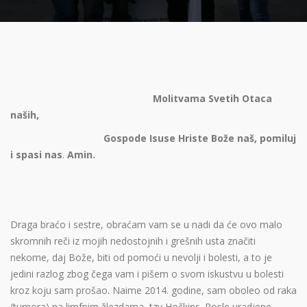
Molitvama Svetih Otaca
naših,
Gospode Isuse Hriste Bože naš, pomiluj
i spasi nas
.
Amin.
Draga braćo i sestre, obraćam vam se u nadi da će ovo malo
skromnih reči iz mojih nedostojnih i grešnih usta značiti
nekome, daj Bože, biti od pomoći u nevolji i bolesti, a to je
jedini razlog zbog čega vam i pišem o svom iskustvu u bolesti
kroz koju sam prošao. Naime 2014. godine, sam oboleo od raka
(tumora) na limfnim žlezdama, tzv Hočkins. Posle uradjene