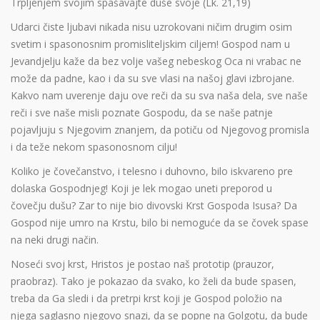
Trpljenjem svojim spašavajte duše svoje (Lk. 21,19)
Udarci čiste ljubavi nikada nisu uzrokovani ničim drugim osim
svetim i spasonosnim promisliteljskim ciljem! Gospod nam u
Jevandjelju kaže da bez volje vašeg nebeskog Oca ni vrabac ne
može da padne, kao i da su sve vlasi na našoj glavi izbrojane.
Kakvo nam uverenje daju ove reči da su sva naša dela, sve naše
reči i sve naše misli poznate Gospodu, da se naše patnje
pojavljuju s Njegovim znanjem, da potiču od Njegovog promisla
i da teže nekom spasonosnom cilju!
Koliko je čovečanstvo, i telesno i duhovno, bilo iskvareno pre
dolaska Gospodnjeg! Koji je lek mogao uneti preporod u
čovečju dušu? Zar to nije bio divovski Krst Gospoda Isusa? Da
Gospod nije umro na Krstu, bilo bi nemoguće da se čovek spase
na neki drugi način.
Noseći svoj krst, Hristos je postao naš prototip (prauzor,
praobraz). Tako je pokazao da svako, ko želi da bude spasen,
treba da Ga sledi i da pretrpi krst koji je Gospod položio na
njega saglasno njegovo snazi, da se popne na Golgotu, da bude