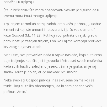
osnažiti i u trpljenju.
Šta je hrišćanin? Šta mora posedovati? Sasvim je sigurno da u
svemu mora imati mnogo trpljenja.
Trpljenjem raznolikih patnji zadobijamo večni počinak, „ Hodite
k meni svi koji ste umorni i natovareni, i ja ću vas odmoriti“,
kaže Gospod (Mt. 11,28). Put koji vodi putnike u rajski grad u
potpunosti je zasejan trnjem, i oni koji njime koračaju prolivaće
krv zbog njegovih uboda.
Medjutim, sve prevazilazi nada u rajske naslade, koja putnicima
daje trpljenje, kao što je i izgovorilo i četrdeset svetih mučenika
kada su ih bacili u zaledjeno jezero: „Zima je gorka, ali je raj
sladak. Mraz je bolan, ali će naskade biti slatke!“
Neka sveblagi Gospod pribroji i nas skrušene onima koji se
trude i koji su teško obremenjeni, da bi nam podario večni
počinak. Amin.“