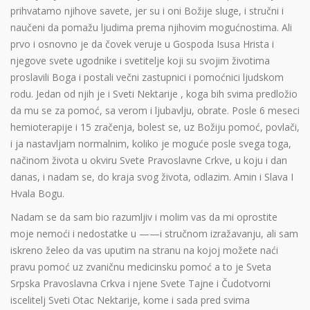
prihvatamo njihove savete, jer su i oni Božije sluge, i stručni i
naučeni da pomažu ljudima prema njihovim mogućnostima. Ali
prvo i osnovno je da čovek veruje u Gospoda Isusa Hrista i
njegove svete ugodnike i svetitelje koji su svojim životima
proslavili Boga i postali večni zastupnici i pomoćnici ljudskom
rodu. Jedan od njih je i Sveti Nektarije , koga bih svima predložio
da mu se za pomoć, sa verom i ljubavlju, obrate. Posle 6 meseci
hemioterapije i 15 zračenja, bolest se, uz Božiju pomoć, povlači,
i ja nastavljam normalnim, koliko je moguće posle svega toga,
načinom života u okviru Svete Pravoslavne Crkve, u koju i dan
danas, i nadam se, do kraja svog života, odlazim. Amin i Slava I
Hvala Bogu.
Nadam se da sam bio razumljiv i molim vas da mi oprostite
moje nemoći i nedostatke u ——i stručnom izražavanju, ali sam
iskreno želeo da vas uputim na stranu na kojoj možete naći
pravu pomoć uz zvaničnu medicinsku pomoć a to je Sveta
Srpska Pravoslavna Crkva i njene Svete Tajne i Čudotvorni
iscelitelj Sveti Otac Nektarije, kome i sada pred svima