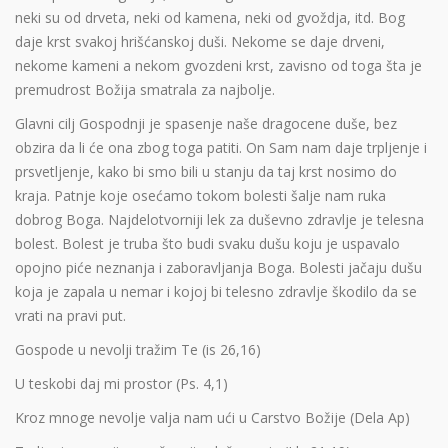
neki su od drveta, neki od kamena, neki od gvoždja, itd. Bog
daje krst svakoj hrišćanskoj duši. Nekome se daje drveni,
nekome kameni a nekom gvozdeni krst, zavisno od toga šta je
premudrost Božija smatrala za najbolje.
Glavni cilj Gospodnji je spasenje naše dragocene duše, bez
obzira da li će ona zbog toga patiti. On Sam nam daje trpljenje i
prsvetljenje, kako bi smo bili u stanju da taj krst nosimo do
kraja. Patnje koje osećamo tokom bolesti šalje nam ruka
dobrog Boga. Najdelotvorniji lek za duševno zdravlje je telesna
bolest. Bolest je truba što budi svaku dušu koju je uspavalo
opojno piće neznanja i zaboravljanja Boga. Bolesti jačaju dušu
koja je zapala u nemar i kojoj bi telesno zdravlje škodilo da se
vrati na pravi put.
Gospode u nevolji tražim Te (is 26,16)
U teskobi daj mi prostor (Ps. 4,1)
Kroz mnoge nevolje valja nam ući u Carstvo Božije (Dela Ap)