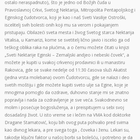
ostalo neraspadnuto), što je jedno od Božjih čuda u
Pravoslavnoj Crkvi, Svetog Nektarija, Mitropolita Pentapoljskog i
Eginskog čudotvorca, koji je kao i naš Sveti Vasilije Ostroški,
iscelitelj svih bolesti onih koji mu sa verom i pokajanjem
pristupaju. Obilazeći sveta mesta i živog Svetog starca Nektarija
Vitalisa, u Kamarizi, kome se svetitelj lično javio i iscelio ga od
teškog oblika raka na plućima, a o čemu možete čitati u knjizi
„Sveti Nektarije Eginski – Zemaljski andjeo i nebeski čovek“, a
možete je kupiti u svakoj crkvenoj prodavnici ili u manastiru
Rakovica, gde se svake nedelje od 11:30 časova služi Akatist
(jedna vrsta molebana) ovom Čudotvorcu, gde se nalazi i deo
svetih moštiju i gde možete kupiti sveto ulje sa Egine, koje je
mnogima pomoglo da ozdrave, duhovno stanje mi se znatno
popravlja i nada za ozdravljenje je sve veća. Svakodnevno se
molim i posećuje bogosluženja, a i preispitujem u sebi svoj
dosadašnji život. U isto vreme se i lečim na VMA kod doktorke
Dragane Stamatović, koju bih ovog puta pohvalio pred svima
kao divnog lekara, a pre svega toga , čoveka i ženu. Lekari su,
takodje ključni faktor u našoj borbi sa bolešću, i potrebno je da