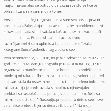
majku,maksimalno se potrudio da sazna sve što se tice te
oblasti. I zahvalna sam mu na tome.
Posle par sati našeg razgovora,rekla sam sebi: nisi ni prva ni
poslednja,nažalost,koja se sucava sa ovakvim problemom. Nisi
kukavica,do sada si se hvatala u koštac sa svim i svacim,zašto bi
sada odustajala. Po prirodi sam borac,pozitivno
razmišljam,veliki sam optimista i znam da posle “svake
kiše,grane Sunce”,pobedicu tog zlocka u sebi.
Prva hemioterapija, R CHOP, mi je bila zakazana za 25.02.2016
god. Cekajuci taj dan ,u Beogradu je NURDOR na Trgu,15.02.
organizovao manifestaciju ” I ja se borim” , kao podršku deci
oboleloj od raka. Otišla sam. Mladic i devojka, volonteri, pored
koji sam stala da ostavim neku paricu i kupim zelenu boksersku
rukavicu,koja je predstavljala simboliku u njihovoj,decijoj
borbi,bili su raspoloženi da porazgovaraju samnom. Rekli su
mi,izmedju ostalog : ” Gospodjo,probudite to dete u sebi i sve
cete lakše prebroditi jer su deca veliki borci ! ” Na moju