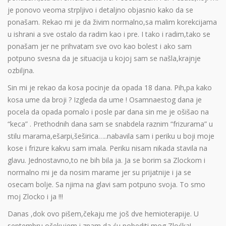
je ponovo veoma strpljivo i detaljno objasnio kako da se
ponašam. Rekao mi je da živim normalno,sa malim korekcijama
u ishrani a sve ostalo da radim kao i pre. I tako i radim,tako se
ponašam jer ne prihvatam sve ovo kao bolest i ako sam
potpuno svesna da je situacija u kojoj sam se našla,krajnje
ozbiljna.
Sin mi je rekao da kosa pocinje da opada 18 dana. Pih,pa kako
kosa ume da broji ? Izgleda da ume ! Osamnaestog dana je
pocela da opada pomalo i posle par dana sin me je ošišao na
“keca” . Prethodnih dana sam se snabdela raznim “frizurama” u
stilu marama,ešarpi,šeširica…..nabavila sam i periku u boji moje
kose i frizure kakvu sam imala. Periku nisam nikada stavila na
glavu. Jednostavno,to ne bih bila ja. Ja se borim sa Zlockom i
normalno mi je da nosim marame jer su prijatnije i ja se
osecam bolje. Sa njima na glavi sam potpuno svoja. To smo
moj Zlocko i ja !!!
Danas ,dok ovo pišem,čekaju me još dve hemioterapije. U
septembru očekujem i znam da ću pobediti mog Zloćka!