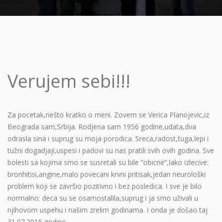
Verujem sebi!!!
Za pocetak,nešto kratko o meni. Zovem se Verica Planojevic,iz
Beograda sam,Srbija. Rodjena sam 1956 godine,udata,dva
odrasla sina i suprug su moja porodica. Sreca,radost,tuga,lepi i
tužni dogadjaji,uspesi i padovi su nas pratili svih ovih godina. Sve
bolesti sa kojima smo se susretali su bile “obicne”,lako izlecive:
bronhitisi,angine,malo povecani krvni pritisak,jedan neurološki
problem koji se završio pozitivno i bez posledica. I sve je bilo
normalno: deca su se osamostalila,suprug i ja smo uživali u
njihovom uspehu i našim zrelim godinama. I onda je došao taj
31.07.2015 godine.