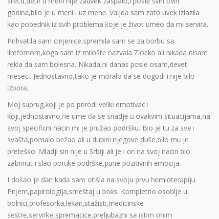
srecu,dete u meni nije zauvek zaspalo,i posle svih ovih
godina,bilo je u meni i uz mene. Valjda sam zato uvek izlazila
kao pobednik iz svih problema koje je život umeo da mi servira.
Prihvatila sam cinjenice,spremila sam se za borbu sa
limfomom,koga sam iz milošte nazvala Zlocko ali nikada nisam
rekla da sam bolesna. Nikada,ni danas posle osam,devet
meseci. Jednostavno,tako je moralo da se dogodi i nije bilo
izbora.
Moj suprug,koji je po prirodi veliki emotivac i
koji,jednostavno,ne ume da se snadje u ovakvim situacijama,na
svoj specificni nacin mi je pružao podršku. Bio je tu za sve i
svašta,pomalo bežao ali u dubini njegove duše,bilo mu je
preteško. Mladji sin nije u Srbiji ali je i on na svoj nacin bio
zabrinut i slao poruke podrške,pune pozitivnih emocija.
I došao je dan kada sam otišla na svoju prvu hemioterapiju.
Prijem,papirologija,smeštaj u boks. Kompletno osoblje u
bolnici,profesorka,lekari,stažisti,medicinske
sestre,servirke,spremacice,preljubazni sa istim onim