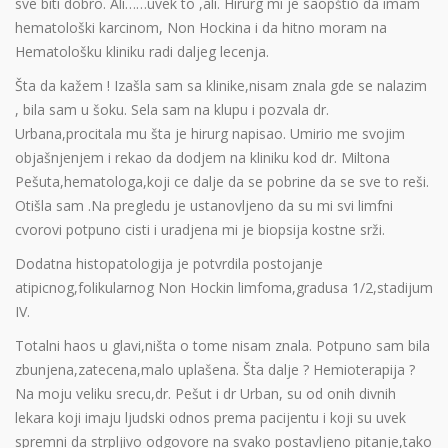
sve biti dobro. Ali……uvek to ,ali. Hirurg mi je saopštio da imam
hematološki karcinom, Non Hockina i da hitno moram na
Hematološku kliniku radi daljeg lecenja.
Šta da kažem ! Izašla sam sa klinike,nisam znala gde se nalazim
, bila sam u šoku. Sela sam na klupu i pozvala dr.
Urbana,procitala mu šta je hirurg napisao. Umirio me svojim
objašnjenjem i rekao da dodjem na kliniku kod dr. Miltona
Pešuta,hematologa,koji ce dalje da se pobrine da se sve to reši.
Otišla sam .Na pregledu je ustanovljeno da su mi svi limfni
cvorovi potpuno cisti i uradjena mi je biopsija kostne srži.
Dodatna histopatologija je potvrdila postojanje
atipicnog,folikularnog Non Hockin limfoma,gradusa 1/2,stadijum
IV.
Totalni haos u glavi,ništa o tome nisam znala. Potpuno sam bila
zbunjena,zatecena,malo uplašena. Šta dalje ? Hemioterapija ?
Na moju veliku srecu,dr. Pešut i dr Urban, su od onih divnih
lekara koji imaju ljudski odnos prema pacijentu i koji su uvek
spremni da strpljivo odgovore na svako postavljeno pitanje,tako