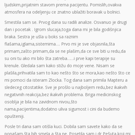
ljudskim,prijatnim stavom prema pacijentu. Pomislih,ovakva
atmosfera na odeljenju ce znatno ublažiti boravak u bolnici.
Smestila sam se. Prvog dana su radili analize. Osvanuo je drugi
dan i pocetak . Igrom slucaja,toga dana mi je bila godišnjica
braka. Sestra je ušla u boks sa raznim
flašama,iglama,sistemima…. Prvo mi je sve objasnila,šta
primam,zašto primam,da se ne plašim,da ce sve biti u redu,da
su oni tu ako mi bilo šta zatreba……i prve kapi terapije su
krenule. Gledala sam kako stižu do moje vene. Nisam se
plašila,prihvatila sam to kao nešto što se mora,kao nešto što ce
mi pomoci da isteram Zlocka. Tog dana sam primila Mapteru a
sledeceg citostatike. Sve je prošlo u najboljem redu,bez ikakvih
negativnih reakcija,bez ikakvih problema. Briga medicinskog
osoblja je bila na zavidnom nivou,što
nama,pacijentima,dodatno uliva sigurnost i cini da budemo
opušteniji.
Posle tri dana sam otišla kuci. Dobila sam savete kako da se
ponašam,šta bih smela a šta ne. Posetila sam i dr Pešuta,koji mi