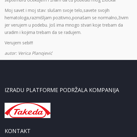
Moj savet i moj stav: slušam svoje telo,savete svojih
hematologa,razmišljam pozitivno,ponašam se normalno,živim
jer verujem u podebu. Još ima mnogo stvari koje trebam da
uradim i kojima trebam da se radujem.
Verujem sebi!!!
autor: Verica Planojević
IZRADU PLATFORME PODRŽALA KOMPANIJA
KONTAKT