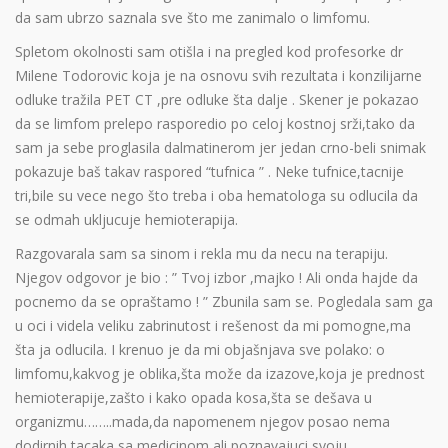
da sam ubrzo saznala sve što me zanimalo o limfomu.
Spletom okolnosti sam otišla i na pregled kod profesorke dr
Milene Todorovic koja je na osnovu svih rezultata i konzilijarne
odluke tražila PET CT ,pre odluke šta dalje . Skener je pokazao
da se limfom prelepo rasporedio po celoj kostnoj srži,tako da
sam ja sebe proglasila dalmatinerom jer jedan crno-beli snimak
pokazuje baš takav raspored “tufnica ” . Neke tufnice,tacnije
tri,bile su vece nego što treba i oba hematologa su odlucila da
se odmah ukljucuje hemioterapija.
Razgovarala sam sa sinom i rekla mu da necu na terapiju.
Njegov odgovor je bio : ” Tvoj izbor ,majko ! Ali onda hajde da
pocnemo da se opraštamo ! ” Zbunila sam se. Pogledala sam ga
u oci i videla veliku zabrinutost i rešenost da mi pomogne,ma
šta ja odlucila. I krenuo je da mi objašnjava sve polako: o
limfomu,kakvog je oblika,šta može da izazove,koja je prednost
hemioterapije,zašto i kako opada kosa,šta se dešava u
organizmu……..mada,da napomenem njegov posao nema
dodirnih tacaka sa medicinom ali poznavajuci svoju