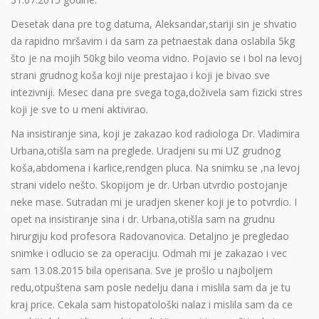
Desetak dana pre tog datuma, Aleksandar,stariji sin je shvatio
da rapidno mršavim i da sam za petnaestak dana oslabila 5kg
što je na mojih 50kg bilo veoma vidno. Pojavio se i bol na levoj
strani grudnog koša koji nije prestajao i koji je bivao sve
intezivniji. Mesec dana pre svega toga,doživela sam fizicki stres
koji je sve to u meni aktivirao.
Na insistiranje sina, koji je zakazao kod radiologa Dr. Vladimira
Urbana,otišla sam na preglede. Uradjeni su mi UZ grudnog
koša,abdomena i karlice,rendgen pluca. Na snimku se ,na levoj
strani videlo nešto. Skopijom je dr. Urban utvrdio postojanje
neke mase. Sutradan mi je uradjen skener koji je to potvrdio. I
opet na insistiranje sina i dr. Urbana,otišla sam na grudnu
hirurgiju kod profesora Radovanovica. Detaljno je pregledao
snimke i odlucio se za operaciju. Odmah mi je zakazao i vec
sam 13.08.2015 bila operisana. Sve je prošlo u najboljem
redu,otpuštena sam posle nedelju dana i mislila sam da je tu
kraj price. Cekala sam histopatološki nalaz i mislila sam da ce