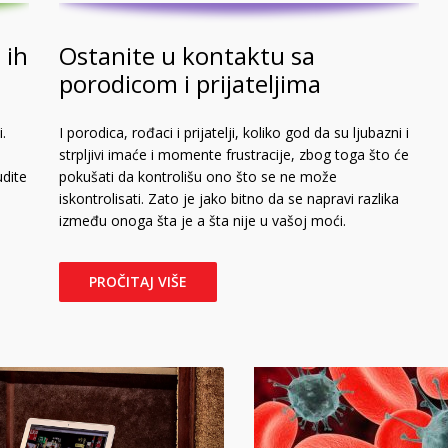
 ih
Ostanite u kontaktu sa
porodicom i prijateljima
.
I porodica, rođaci i prijatelji, koliko god da su ljubazni i
strpljivi imaće i momente frustracije, zbog toga što će
udite
pokušati da kontrolišu ono što se ne može
iskontrolisati. Zato je jako bitno da se napravi razlika
između onoga šta je a šta nije u vašoj moći.
PROČITAJ VIŠE