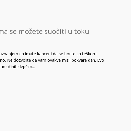
ma se možete suočiti u toku
aznanjem da imate kancer i da se borite sa teškom
esno. Ne dozvolite da vam ovakve misli pokvare dan. Evo
n učinite lepšim...