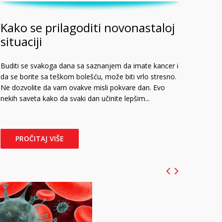
Kako se prilagoditi novonastaloj
situaciji
Buditi se svakoga dana sa saznanjem da imate kancer i
da se borite sa teškom bolešću, može biti vrlo stresno.
Ne dozvolite da vam ovakve misli pokvare dan. Evo
nekih saveta kako da svaki dan učinite lepšim...
PROČITAJ VIŠE