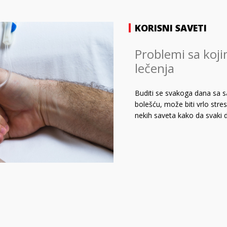
KORISNI SAVETI
Problemi sa koji
lečenja
Buditi se svakoga dana sa s
bolešću, može biti vrlo str
nekih saveta kako da svaki da