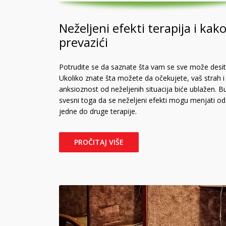
Neželjeni efekti terapija i kako
prevazići
Potrudite se da saznate šta vam se sve može desiti
Ukoliko znate šta možete da očekujete, vaš strah i
anksioznost od neželjenih situacija biće ublažen. B
svesni toga da se neželjeni efekti mogu menjati od
jedne do druge terapije.
PROČITAJ VIŠE