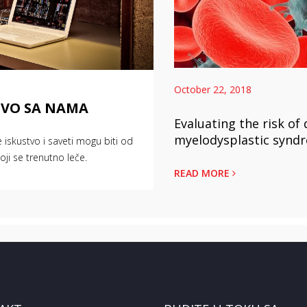
October 22, 2018
TVO SA NAMA
Evaluating the risk of
myelodysplastic syndr
še iskustvo i saveti mogu biti od
ji se trenutno leče.
READ MORE