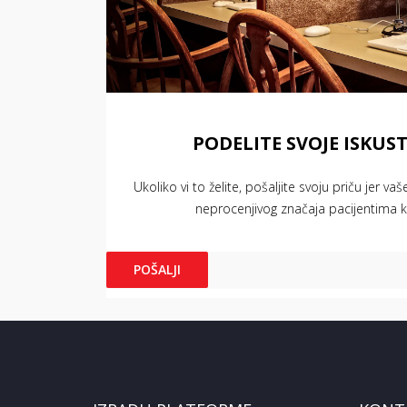
PODELITE SVOJE ISKUS
Ukoliko vi to želite, pošaljite svoju priču jer va
neprocenjivog značaja pacijentima ko
POŠALJI