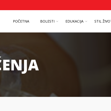
POČETNA
BOLESTI
EDUKACIJA
STIL ŽIV
ČENJA